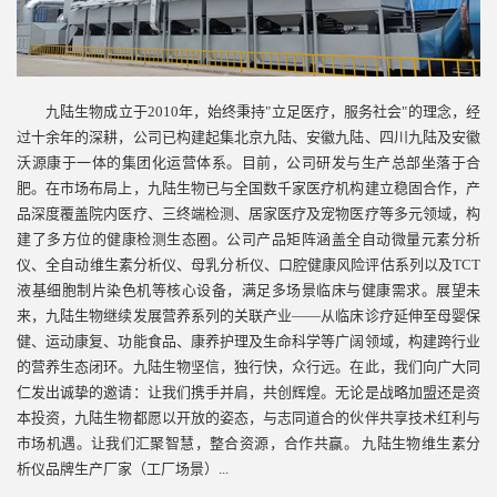
九陆生物成立于2010年，始终秉持"立足医疗，服务社会"的理念，经
过十余年的深耕，公司已构建起集北京九陆、安徽九陆、四川九陆及安徽
沃源康于一体的集团化运营体系。目前，公司研发与生产总部坐落于合
肥。在市场布局上，九陆生物已与全国数千家医疗机构建立稳固合作，产
品深度覆盖院内医疗、三终端检测、居家医疗及宠物医疗等多元领域，构
建了多方位的健康检测生态圈。公司产品矩阵涵盖全自动微量元素分析
仪、全自动维生素分析仪、母乳分析仪、口腔健康风险评估系列以及TCT
液基细胞制片染色机等核心设备，满足多场景临床与健康需求。展望未
来，九陆生物继续发展营养系列的关联产业——从临床诊疗延伸至母婴保
健、运动康复、功能食品、康养护理及生命科学等广阔领域，构建跨行业
的营养生态闭环。九陆生物坚信，独行快，众行远。在此，我们向广大同
仁发出诚挚的邀请：让我们携手并肩，共创辉煌。无论是战略加盟还是资
本投资，九陆生物都愿以开放的姿态，与志同道合的伙伴共享技术红利与
市场机遇。让我们汇聚智慧，整合资源，合作共赢。 九陆生物维生素分
析仪品牌生产厂家（工厂场景）...